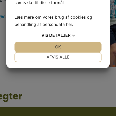
samtykke til disse formål.
skaarup-if.dk
Læs mere om vores brug af cookies og
behandling af persondata
her
.
VIS
DETALJER
JA
NEJ
OK
JA
NEJ
NØDVENDIGE
PRÆFERENCER
AFVIS ALLE
JA
NEJ
JA
NEJ
MARKETING
STATISTIK
ægter