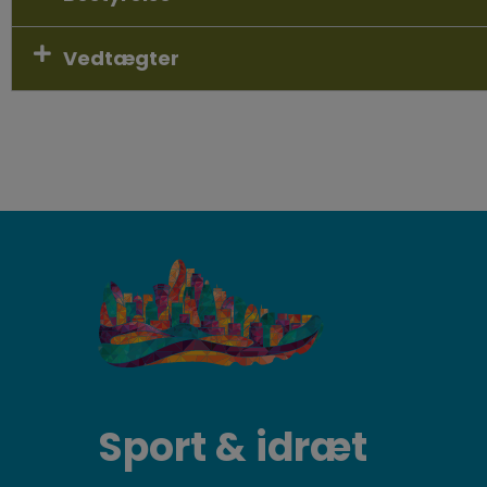
Vedtægter
Sport & idræt