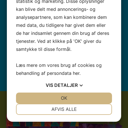
statistik og marketing. Disse oplysninger
Fodbold
kan blive delt med annoncerings- og
analysepartnere, som kan kombinere dem
Gymnastik
med data, du tidligere har givet dem eller
Håndbold
de har indsamlet gennem din brug af deres
tjenester. Ved at klikke på 'OK' giver du
Løbeklub
samtykke til disse formål.
Svømning
Tennis
Læs mere om vores brug af cookies og
Volleyball
behandling af persondata
her
.
VIS
DETALJER
JA
NEJ
OK
JA
NEJ
NØDVENDIGE
PRÆFERENCER
AFVIS ALLE
JA
NEJ
JA
NEJ
MARKETING
STATISTIK