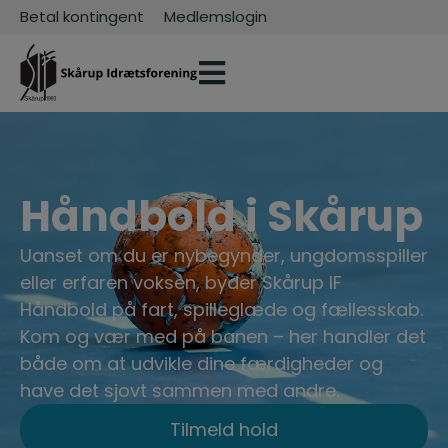
Betal kontingent
Medlemslogin
Håndbold i Skårup
Uanset om du er nybegynder, ungdomsspiller
eller erfaren voksen, byder Skårup IF
Håndbold på fart, spilleglæde og fællesskab.
Kom og vær med på banen – her handler det
både om at udvikle dine færdigheder og
have det sjovt sammen med andre.
Tilmeld hold