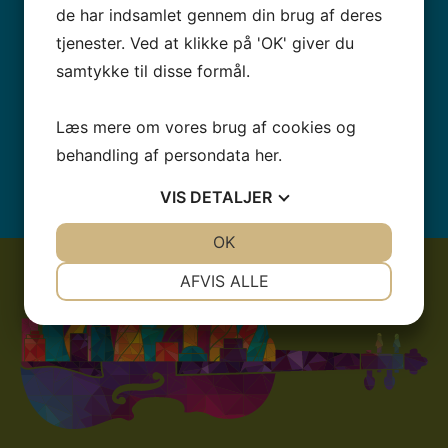
Gymnastik
de har indsamlet gennem din brug af deres
Håndbold
tjenester. Ved at klikke på 'OK' giver du
Løbeklub
samtykke til disse formål.
Svømning
Læs mere om vores brug af cookies og
Tennis
behandling af persondata
her
.
Volleyball
VIS
DETALJER
JA
NEJ
OK
JA
NEJ
NØDVENDIGE
PRÆFERENCER
AFVIS ALLE
JA
NEJ
JA
NEJ
MARKETING
STATISTIK